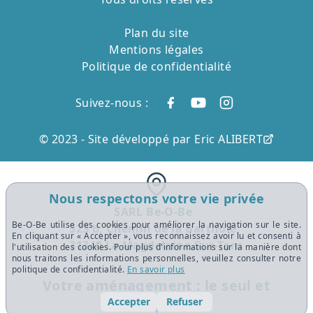
Plan du site
Mentions légales
Politique de confidentialité
Suivez-nous :
© 2023 -
Site développé par Eric ALIBERT
Nous respectons votre vie privée
SARL Be-O-Be
Be-O-Be utilise des cookies pour améliorer la navigation sur le site.
323 b, Chemin de la Barthole
En cliquant sur « Accepter », vous reconnaissez avoir lu et consenti à
31340 La Magdelaine-Sur-Tarn
l'utilisation des cookies. Pour plus d'informations sur la manière dont
nous traitons les informations personnelles, veuillez consulter notre
politique de confidentialité.
En savoir plus
Votre aménagement : le seul et
Accepter
Refuser
unique !