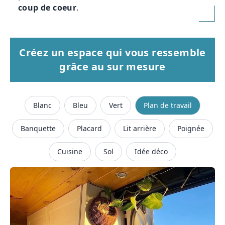
coup de coeur
.
Créez un espace qui vous ressemble
grâce au sur mesure
Blanc
Bleu
Vert
Plan de travail
Banquette
Placard
Lit arrière
Poignée
Cuisine
Sol
Idée déco