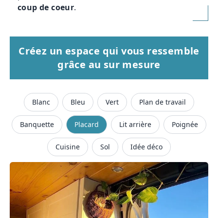
coup de coeur
.
Créez un espace qui vous ressemble
grâce au sur mesure
Blanc
Bleu
Vert
Plan de travail
Banquette
Placard
Lit arrière
Poignée
Cuisine
Sol
Idée déco