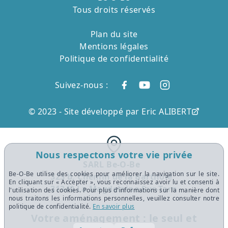
Tous droits réservés
Plan du site
Mentions légales
Politique de confidentialité
Suivez-nous :
© 2023 -
Site développé par Eric ALIBERT
Nous respectons votre vie privée
SARL Be-O-Be
Be-O-Be utilise des cookies pour améliorer la navigation sur le site.
323 b, Chemin de la Barthole
En cliquant sur « Accepter », vous reconnaissez avoir lu et consenti à
31340 La Magdelaine-Sur-Tarn
l'utilisation des cookies. Pour plus d'informations sur la manière dont
nous traitons les informations personnelles, veuillez consulter notre
politique de confidentialité.
En savoir plus
Votre aménagement : le seul et